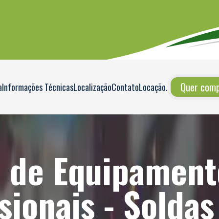
Quer compr
a
Informações Técnicas
Localização
Contato
Locação
.
o de Equipament
sionais - Soldas