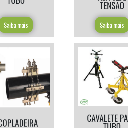
TENSÃO
Saiba mais
Saiba mais
CAVALETE P
COPLADEIRA
TUBO