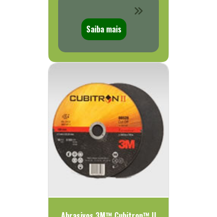
Saiba mais
Abrasivos 3M™ Cubitron™ II