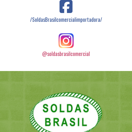
/SoldasBrasilcomercialimportadora/
@soldasbrasilcomercial