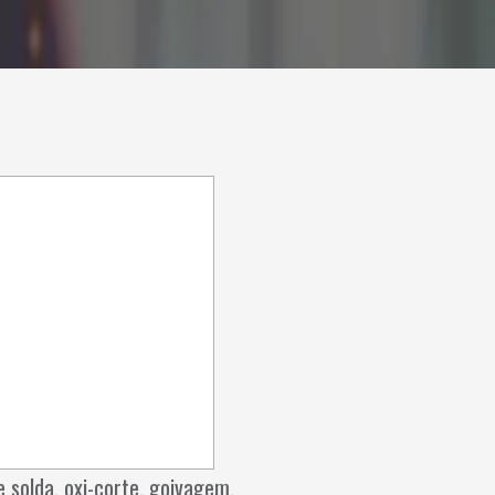
solda, oxi-corte, goivagem,