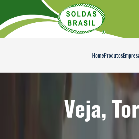
Home
Produtos
Empres
Veja, To