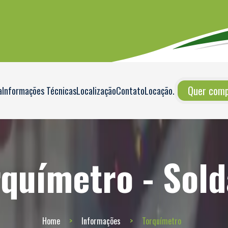
Quer compr
a
Informações Técnicas
Localização
Contato
Locação
.
rquímetro - Sold
Home
Informações
Torquímetro