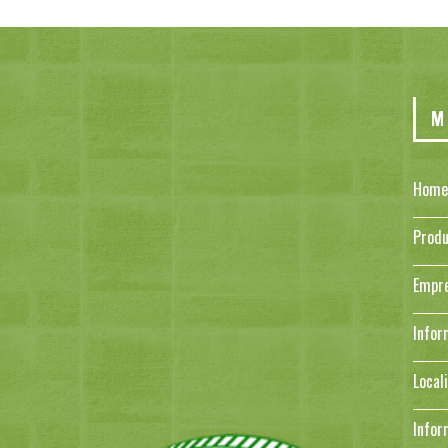
M
Home
Produ
Empr
Infor
Local
Infor