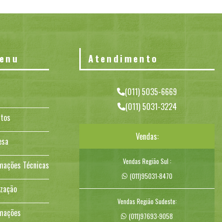
enu
Atendimento
(011) 5035-6669
(011) 5031-3224
tos
Vendas:
esa
Vendas Região Sul :
mações Técnicas
(011)95031-8470
ização
Vendas Região Sudeste:
mações
(011)97693-9058