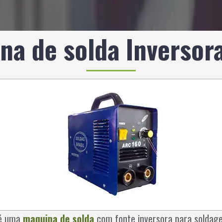
na de solda Inversor
é uma
maquina de solda
com fonte inversora para soldage