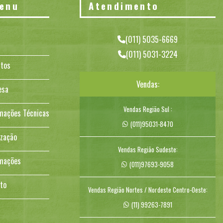
enu
Atendimento
(011) 5035-6669
(011) 5031-3224
tos
Vendas:
esa
Vendas Região Sul :
mações Técnicas
(011)95031-8470
ização
Vendas Região Sudeste:
mações
(011)97693-9058
to
Vendas Região Nortes / Nordeste Centro-Oeste:
(11) 99263-7891