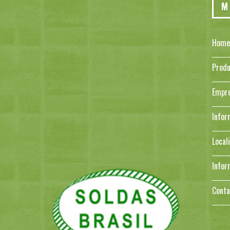
M
Home
Produ
Empr
Infor
Local
Infor
Conta