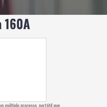
a 160A
m múltiplo processo, portátil que