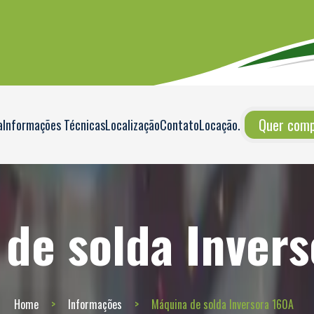
Quer compr
a
Informações Técnicas
Localização
Contato
Locação
.
de solda Inver
Home
Informações
Máquina de solda Inversora 160A