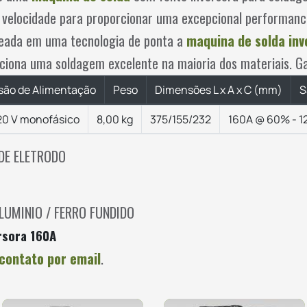
ltra velocidade para proporcionar uma excepcional perform
seada em uma tecnologia de ponta a
maquina de solda in
rciona uma soldagem excelente na maioria dos materiais. Ga
são de Alimentação
Peso
Dimensões L x A x C (mm)
S
20 V monofásico
8,00 kg
375/155/232
160A @ 60% - 1
DE ELETRODO
ALUMINIO / FERRO FUNDIDO
rsora 160A
contato por email
.