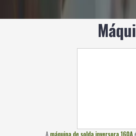
Máqui
A
máquina de solda inversora 160A