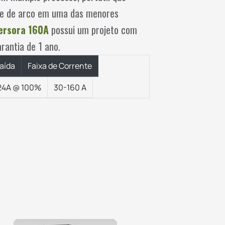
ance de arco em uma das menores
versora 160A
possui um projeto com
rantia de 1 ano.
aída
Faixa de Corrente
24A @ 100%
30-160 A