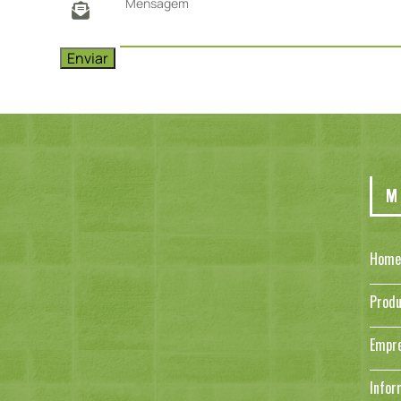
M
Home
Produ
Empr
Infor